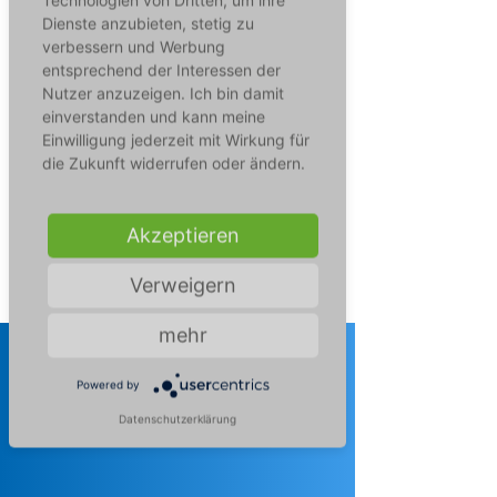
Technologien von Dritten, um ihre
Dienste anzubieten, stetig zu
Nahezu Geräuschlos werden Keime aller Art,
verbessern und Werbung
wie Pilze, Bakterien und Viren, oder auch
entsprechend der Interessen der
Feinstaub und Pollen ohne Chemie oder
sonstige Abfallprodukte effizient zerstört.
Nutzer anzuzeigen. Ich bin damit
Auch Gerüche und flüchtige organische
einverstanden und kann meine
Verbindungen sind innerhalb kürzester Zeit
Einwilligung jederzeit mit Wirkung für
aus der Lust verschwunden.
die Zukunft widerrufen oder ändern.
Reine Luft auf kleinstem Raum, als hätte man
ein Fenster geöffnet.
Akzeptieren
Anfrage starten
Verweigern
mehr
SO FUNKTIONIERT'S
Powered by
Datenschutzerklärung