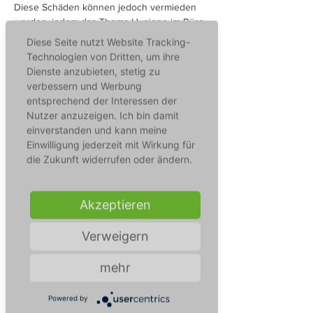
Diese Schäden können jedoch vermieden
werden, indem das Thema Hygiene im Büro
zur Führungsaufgabe gemacht wird. Unsere
Diese Seite nutzt Website Tracking-
Bürohygiene-Workshops, ob vor Ort oder
Technologien von Dritten, um ihre
digital, sensibilisieren die Teilnehmer für das
Dienste anzubieten, stetig zu
Thema Hygiene und zeigen Strategien auf,
verbessern und Werbung
um die Ansteckungsgefahr zu minimieren
entsprechend der Interessen der
und das gesunde Miteinander im Büro zu
Nutzer anzuzeigen. Ich bin damit
steigern. Dadurch sind unsere Workshops in
einverstanden und kann meine
digitaler oder in Präsenzform eine ideale
Einwilligung jederzeit mit Wirkung für
Ergänzung zum bestehenden betrieblichen
die Zukunft widerrufen oder ändern.
Gesundheitsmanagement.
Mehr erfahren
Akzeptieren
Verweigern
mehr
Hygiene am Arbeitsplatz
Powered by