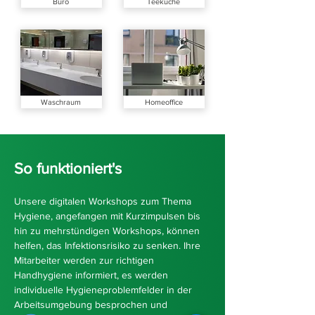
Büro
Teeküche
Waschraum
Homeoffice
So funktioniert's
Unsere digitalen Workshops zum Thema
Hygiene, angefangen mit Kurzimpulsen bis
hin zu mehrstündigen Workshops, können
helfen, das Infektionsrisiko zu senken. Ihre
Mitarbeiter werden zur richtigen
Handhygiene informiert, es werden
individuelle Hygieneproblemfelder in der
Arbeitsumgebung besprochen und