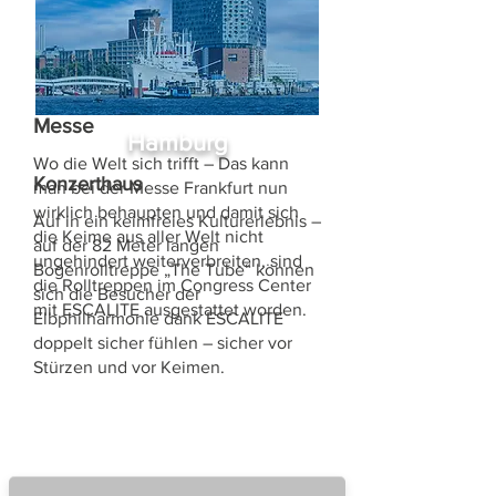
Frankfu
rt
Messe
Hamburg
Wo die Welt sich trifft – Das kann
Konzerthaus
man bei der Messe Frankfurt nun
wirklich behaupten und damit sich
Auf in ein keimfreies Kulturerlebnis –
die Keime aus aller Welt nicht
auf der 82 Meter langen
ungehindert weiterverbreiten, sind
Bogenrolltreppe „The Tube“ können
die Rolltreppen im Congress Center
sich die Besucher der
mit ESCALITE ausgestattet worden.
Elbphilharmonie dank ESCALITE
doppelt sicher fühlen – sicher vor
Stürzen und vor Keimen.