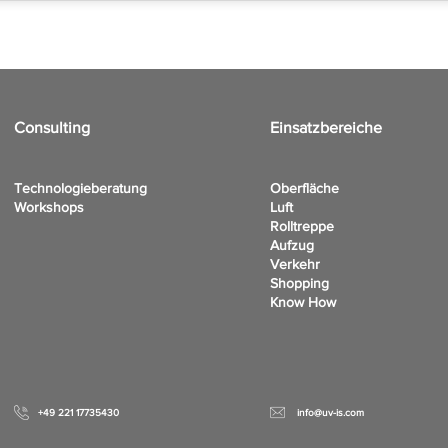
Consulting
Einsatzbereiche
Technologieberatung
Oberfläche
Workshops
Luft
Rolltreppe
Aufzug
Verkehr
Shopping
Know How
+49 221 17735430
info@uv-is.com