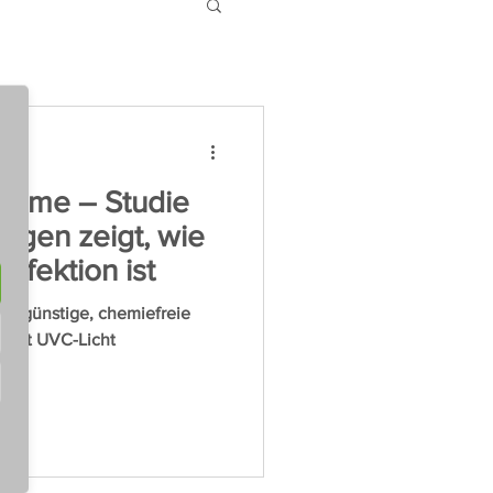
Keime – Studie
ingen zeigt, wie
nfektion ist
stengünstige, chemiefreie
n mit UVC-Licht