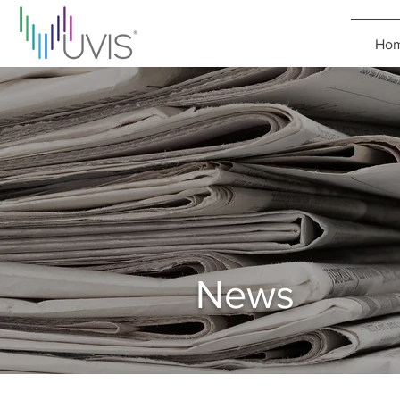
Ho
News