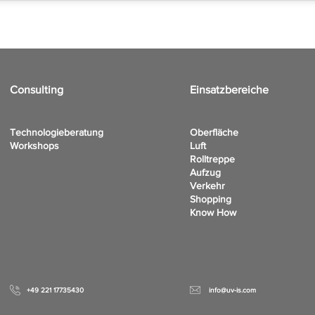
Consulting
Einsatzbereiche
Technologieberatung
Oberfläche
Workshops
Luft
Rolltreppe
Aufzug
Verkehr
Shopping
Know How
+49 221 17735430
info@uv-is.com