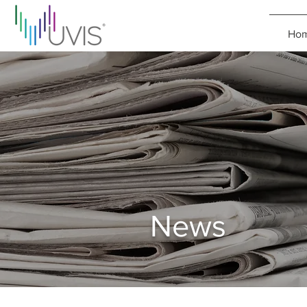
Ho
News