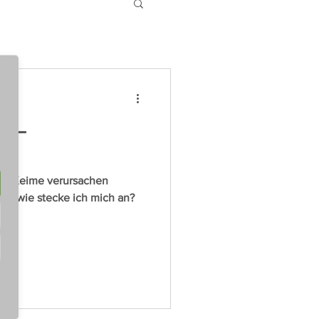
e –
lche Keime verursachen
und wie stecke ich mich an?
t...