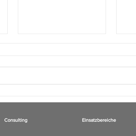
Kleine Keimkunde –
Hygi
Meningokokken
klein
Krite
Consulting
Einsatzbereiche