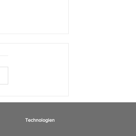
enemaßnahmen als ein
er Teil, um die ESG-
rien zu erfüllen
Technologien