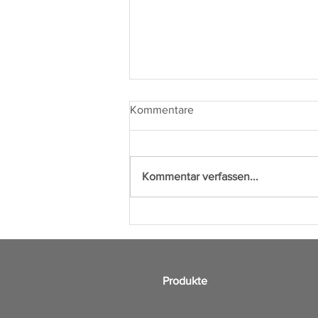
Kommentare
Kommentar verfassen...
Saubere Sache im Supermarkt
- TiTANO steigert sichtbar die
Hygiene in Kühlanlagen
Produkte