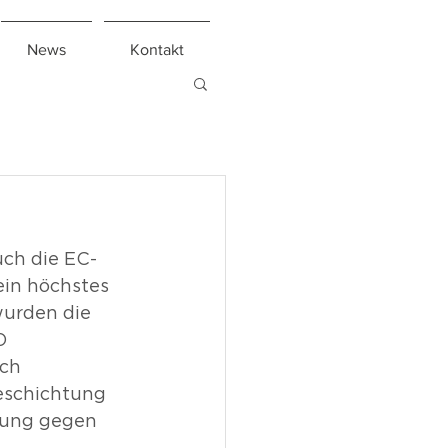
News
Kontakt
uch die EC-
in höchstes 
wurden die 
O 
ch 
Beschichtung 
kung gegen 