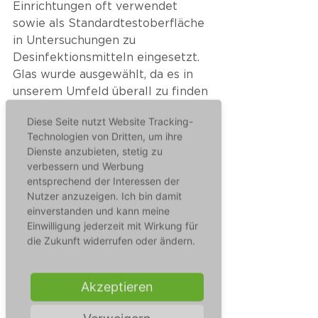
Einrichtungen oft verwendet 
sowie als Standardtestoberfläche 
in Untersuchungen zu 
Desinfektionsmitteln eingesetzt. 
Glas wurde ausgewählt, da es in 
unserem Umfeld überall zu finden 
ist – in öffentlichen Bereichen wie 
Diese Seite nutzt Website Tracking-
Krankenhäusern oder 
Technologien von Dritten, um ihre
Einkaufszentren, als 
Dienste anzubieten, stetig zu
Kontaktflächen bei 
verbessern und Werbung
Mobiltelefonen, Geldautomaten 
entsprechend der Interessen der
und Selbstbedienungskassen. 
Nutzer anzuzeigen. Ich bin damit
einverstanden und kann meine
Vinyl ist ein gebräuchliches 
Einwilligung jederzeit mit Wirkung für
Trägermaterial, das in sozialen 
die Zukunft widerrufen oder ändern.
Einrichtungen, Tischen, Fußböden, 
Haltegriffen in öffentlichen 
Verkehrsmitteln sowie als 
Akzeptieren
Schutzmaterial für 
Handybildschirme verwendet 