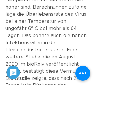
Temperaturen um ein Vielfaches 
höher sind. Berechnungen zufolge 
läge die Überlebensrate des Virus 
bei einer Temperatur von 
ungefähr 6° C bei mehr als 64 
Tagen. Das könnte auch die hohen 
Infektionsraten in der 
Fleischindustrie erklären. Eine 
weitere Studie, die im August 
2020 im bioRxiv veröffentlicht 
wurde, bestätigt diese Vermutung. 
Die Studie zeigte, dass nach 21 
Tagen kein Rückgang des 
infektiösen Virus in entsprechend 
präparierten Hühner-, Lachs- und 
Schweinefleischstücken bei 4°C 
(Standardkühlung) und -20°C 
(Standardeinfrierung) zu 
verzeichnen war. (2)