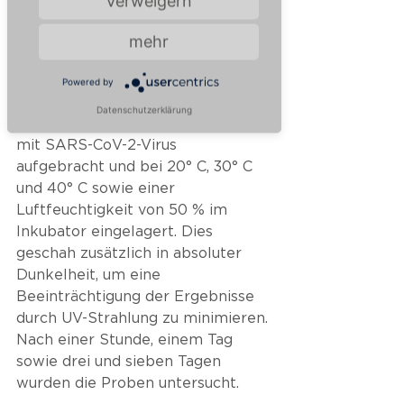
Verweigern
wird. Baumwolle wurde als poröse 
Oberfläche gewählt, die häufig in 
mehr
Kleidung, Bettwäsche und 
Haushaltstextilien zu finden ist. 
Powered by
Auf die unterschiedlichen 
Datenschutzerklärung
Materialien wurde eine Suspension 
mit SARS-CoV-2-Virus 
aufgebracht und bei 20° C, 30° C 
und 40° C sowie einer 
Luftfeuchtigkeit von 50 % im 
Inkubator eingelagert. Dies 
geschah zusätzlich in absoluter 
Dunkelheit, um eine 
Beeinträchtigung der Ergebnisse 
durch UV-Strahlung zu minimieren. 
Nach einer Stunde, einem Tag 
sowie drei und sieben Tagen 
wurden die Proben untersucht. 