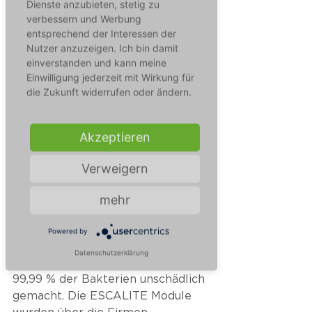
Dienste anzubieten, stetig zu
verbessern und Werbung
entsprechend der Interessen der
Nutzer anzuzeigen. Ich bin damit
einverstanden und kann meine
Einwilligung jederzeit mit Wirkung für
die Zukunft widerrufen oder ändern.
Akzeptieren
Einmal in der Rolltreppe 
installiert, tötet ESCALITE mit 
Verweigern
Hilfe von UV-C Strahlung Viren 
und Bakterien zuverlässig ab. 
mehr
Durch die hohe Intensität der 
Strahlung aus drei Richtungen, 
Powered by
werden hier mit jedem Durchlauf 
Datenschutzerklärung
des Handlaufs in der Rolltreppe 
99,99 % der Bakterien unschädlich 
gemacht. Die ESCALITE Module 