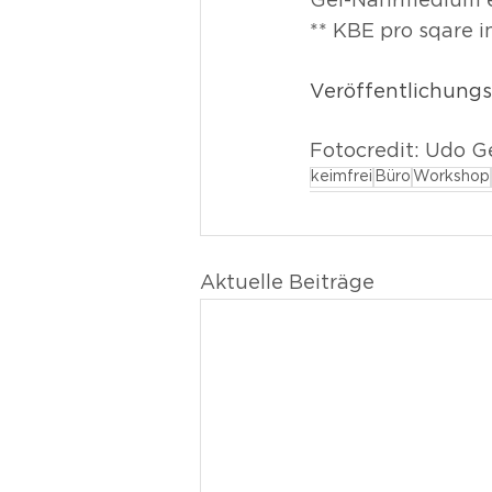
Gel-Nährmedium ei
** KBE pro sqare 
Veröffentlichung
Fotocredit: Udo Ge
keimfrei
Büro
Workshop
Aktuelle Beiträge