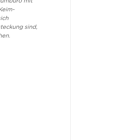
aumbüro mit 
 Keim-
ich 
teckung sind, 
en. 