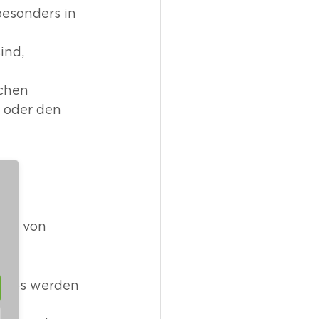
besonders in 
ind, 
chen 
 oder den 
 
.
eil von 
den 
hops werden 
 