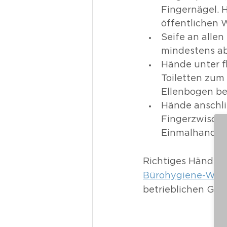
Fingernägel. H
öffentlichen
Seife an allen
mindestens ab
Hände unter f
Toiletten zum
Ellenbogen be
Hände anschli
Fingerzwische
Einmalhandtüc
Richtiges Händewa
Bürohygiene-Wor
betrieblichen Ge