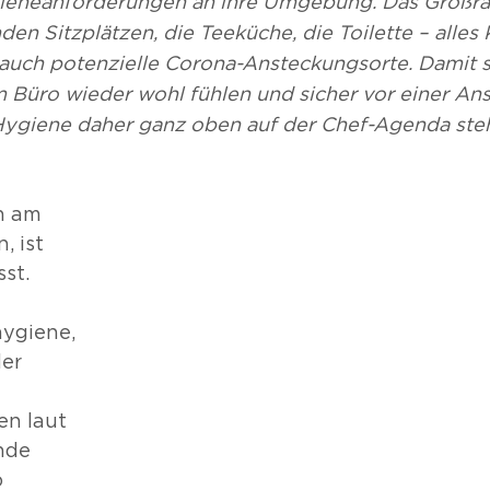
ieneanforderungen an ihre Umgebung. Das Großr
den Sitzplätzen, die Teeküche, die Toilette – alles
auch potenzielle Corona-Ansteckungsorte. Damit s
m Büro wieder wohl fühlen und sicher vor einer Ans
Hygiene daher ganz oben auf der Chef-Agenda steh
n am 
, ist 
st. 
ygiene, 
er 
n laut 
nde 
 