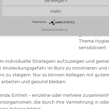
Verweigern
Desinfizieren
korrekte Was
mehr
Hände anscha
interaktiv ge
Powered by
Mitarbeiter w
Datenschutzerklärung
grundsätzlich
Thema Hygie
sensibilisiert.
dem individuelle Strategien aufzuzeigen und geme
e Ansteckungsgefahr im Büro zu minimieren und
ro zu steigern. Nur so können Kollegen mit gutem
arbeiten und gesund bleiben.
dende Einheit – einzelne oder mehrere zusamme
kroorganismen, die durch ihre Vermehrung in ode