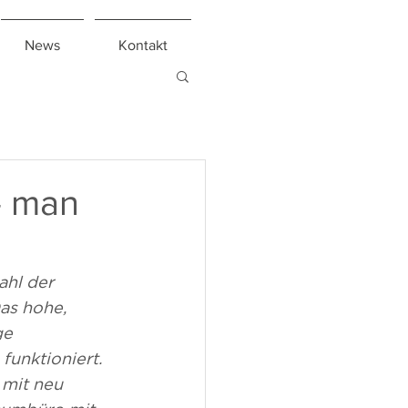
News
Kontakt
– man
hl der 
as hohe, 
ge 
unktioniert. 
 mit neu 