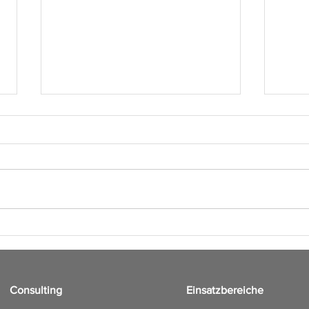
Wied
Maske am Arbeitsplatz? Nein,
danke!
Consulting
Einsatzbereiche