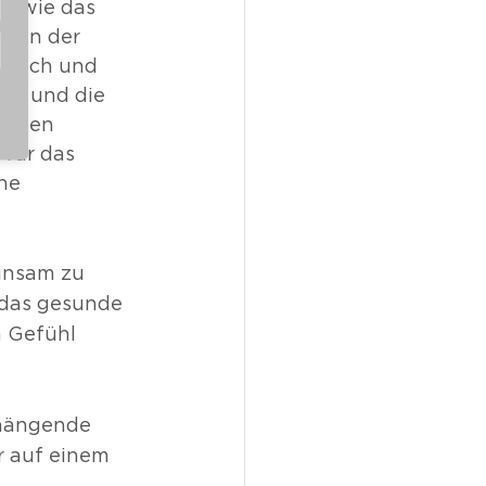
 sowie das 
chen der 
ulich und 
übt und die 
erden 
 für das 
ne 
insam zu 
 das gesunde 
 Gefühl 
nhängende 
r auf einem 