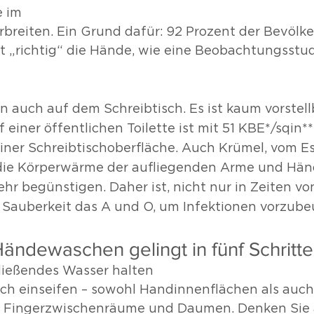
 im 
breiten. Ein Grund dafür: 92 Prozent der Bevölk
t „richtig“ die Hände, wie eine Beobachtungsstu
 
n auch auf dem Schreibtisch. Es ist kaum vorstellb
einer öffentlichen Toilette ist mit 51 KBE*/sqin**
 einer Schreibtischoberfläche. Auch Krümel, vom E
 die Körperwärme der aufliegenden Arme und Hän
hr begünstigen. Daher ist, nicht nur in Zeiten vo
Sauberkeit das A und O, um Infektionen vorzube
ändewaschen gelingt in fünf Schritte
ließendes Wasser halten
ch einseifen – sowohl Handinnenflächen als auch
, Fingerzwischenräume und Daumen. Denken Sie 