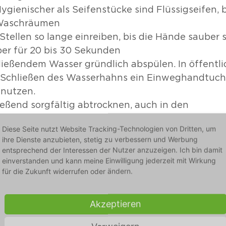
ygienischer als Seifenstücke sind Flüssigseifen, 
 Waschräumen
 Stellen so lange einreiben, bis die Hände sauber s
er für 20 bis 30 Sekunden
ließendem Wasser gründlich abspülen. In öffentli
 Schließen des Wasserhahns ein Einweghandtuch
nutzen.
eßend sorgfältig abtrocknen, auch in den 
nräumen. In öffentlichen Toiletten am besten mit
Diese Seite nutzt Website Tracking-Technologien von Dritten, um
hern, zuhause mit einem persönlichen Handtuch
ihre Dienste anzubieten, stetig zu verbessern und Werbung
entsprechend der Interessen der Nutzer anzuzeigen. Ich bin damit
einverstanden und kann meine Einwilligung jederzeit mit Wirkung
schen ist deswegen auch ein wichtiger Bestandt
für die Zukunft widerrufen oder ändern.
kshops
, die eine ideale Ergänzung zum bestehen
sundheitsmanagement sein können. 
Akzeptieren
In den Works
das wirksame