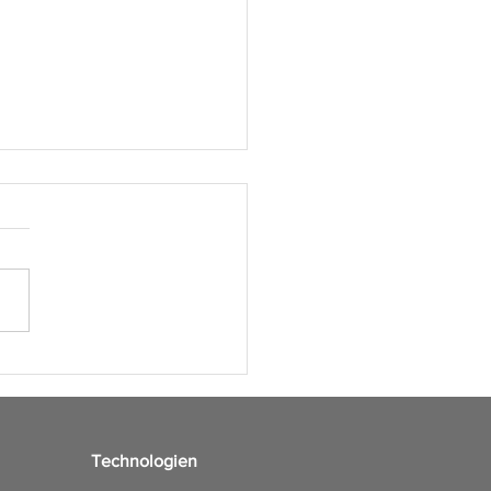
er ins Büro? Aber sicher!
Technologien