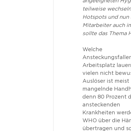
angeeigneten Hyg
teilweise wechseln
Hotspots und nun 
Mitarbeiter auch i
sollte das Thema 
Welche 
Ansteckungsfalle
Arbeitsplatz lauern
vielen nicht bewus
Auslöser ist meist 
mangelnde Handh
denn 80 Prozent d
ansteckenden 
Krankheiten werde
WHO über die Hä
übertragen und so