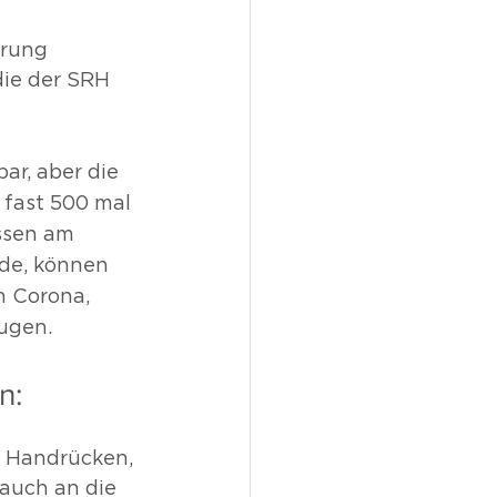
erung 
die der SRH 
ar, aber die 
 fast 500 mal 
ssen am 
de, können 
n Corona, 
ugen.
n:
 Handrücken, 
auch an die 