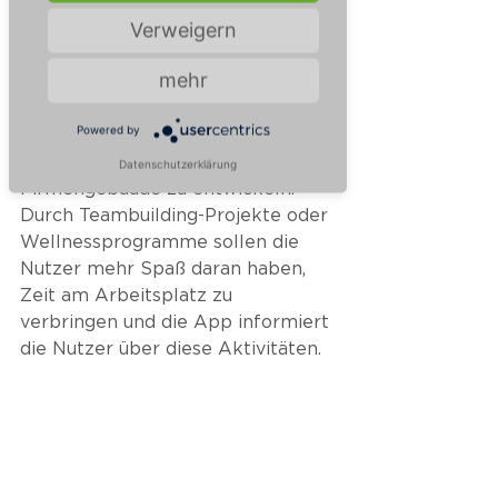
australische Unternehmen 
Verweigern
„Equiem One“ möchte, wie die 
andern Mitredner bewirken, dass 
mehr
sich ihre Nutzer wohler bei der 
Arbeit fühlen. Die Idee ist, einen 
Powered by
Service, vergleichbar mit dem 
eines Hotels, für ein ganzes 
Datenschutzerklärung
Firmengebäude zu entwickeln. 
Durch Teambuilding-Projekte oder 
Wellnessprogramme sollen die 
Nutzer mehr Spaß daran haben, 
Zeit am Arbeitsplatz zu 
verbringen und die App informiert 
die Nutzer über diese Aktivitäten. 